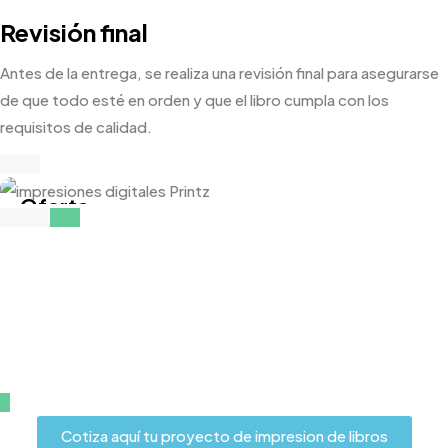
Revisión final
Antes de la entrega, se realiza una revisión final para asegurarse
de que todo esté en orden y que el libro cumpla con los
requisitos de calidad.
Oferta
5% de descuento
¿No consigues la categoría que
En tu primera impresión con nosotros !
deseas?
Escríbenos y pregunta coméntanos que deseas imprimir,
Obtén Oferta
nuestro equipo estará encantado de atenderte
Cotiza aquí tu proyecto de impresion de libros