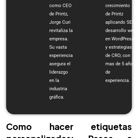
como CEO
crecimiento
de Printz,
de Printz
Jorge Curi
aplicando SEO,
revitaliza la
desarrollo web
empresa.
en WordPress
Su vasta
y estrategias
experiencia
de CRO; con
asegura el
mas de 5 años
liderazgo
de
en la
experiencia.
industria
gráfica.
Como hacer etiquetas