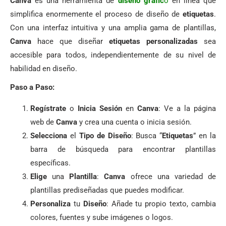
Canva
es una herramienta de
diseño gráfic
o
en línea que
simplifica enormemente el proceso de diseño de
etiquetas
.
Con una interfaz intuitiva y una amplia gama de plantillas,
Canva
hace que diseñar
etiquetas personalizadas
sea
accesible para todos, independientemente de su nivel de
habilidad en diseño.
Paso a Paso:
Regístrate
o
Inicia Sesión
en
Canva
: Ve a la página
web de
Canva
y crea una cuenta o inicia sesión.
Selecciona
el
Tipo de Diseño
: Busca “
Etiquetas
” en la
barra de búsqueda para encontrar plantillas
específicas.
Elige
una
Plantilla
:
Canva
ofrece una variedad de
plantillas prediseñadas que puedes modificar.
Personaliza
tu
Diseño
: Añade tu propio texto, cambia
colores, fuentes y sube imágenes o logos.